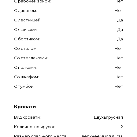
С рабочей зоной
Нет
С диваном
Нет
С лестницей
Да
С ящиками
Да
С бортиком
Да
Со столом
Нет
Со стеллажами
Нет
С полками
Нет
Со шкафом
Нет
С тумбой
Нет
Кровати
Вид кровати
Двухъярусная
Количество ярусов
2
Размер спального места
верхнее 90х200 см,