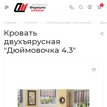
0
—
—
—
Главная
Каталог
Мебель для детских комнат
Дву
Кровать
двухъярусная
"Дюймовочка 4.3"