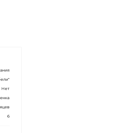
мания
ели"
Нет
ленка
сяцев
6