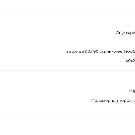
Двухъяр
верхнее 90х190 см, нижнее 140х1
40х
Ме
Полимерная порошк