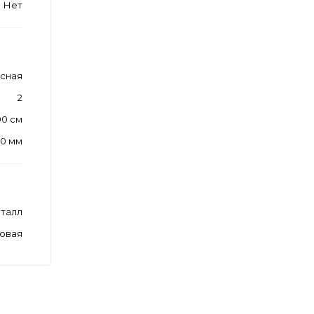
Нет
усная
2
90 см
20 мм
талл
овая