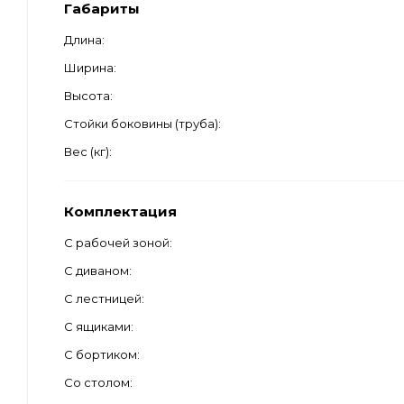
Габариты
Длина
Ширина
Высота
Стойки боковины (труба)
Вес (кг)
Комплектация
С рабочей зоной
С диваном
С лестницей
С ящиками
С бортиком
Со столом